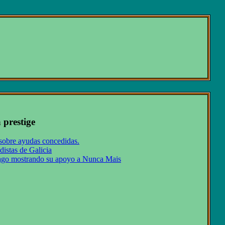
 prestige
sobre ayudas concedidas.
distas de Galicia
iago mostrando su apoyo a Nunca Mais