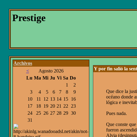
Prestige
Archivos
Y por fin salió la se
<
Agosto 2026
Lu
Ma
Mi
Ju
Vi
Sa
Do
1
2
Que dice la just
3
4
5
6
7
8
9
océano donde arr
10
11
12
13
14
15
16
lógica e inevitab
17
18
19
20
21
22
23
24
25
26
27
28
29
30
Pues nada.
31
Que conste que 
fueron ascendido
Alvia (desinput