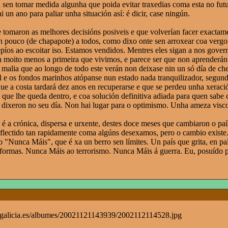
n sen tomar medida algunha que poida evitar traxedias coma esta no fut
 un ano para paliar unha situación así: é dicir, case ningún.
e tomaron as melhores decisións posiveis e que volverían facer exacta
n pouco (de chapapote) a todos, como dixo onte sen arroxear coa verg
epíos ao escoitar iso. Estamos vendidos. Mentres eles sigan a nos gove
n moito menos a primeira que vivimos, e parece ser que non aprenderán.
malia que ao longo de todo este verán non deixase nin un só día de che
l e os fondos marinhos atópanse nun estado nada tranquilizador, segund
e a costa tardará dez anos en recuperarse e que se perdeu unha xeració
l que lhe queda dentro, e coa solución definitiva adiada para quen sab
dixeron no seu día. Non hai lugar para o optimismo. Unha ameza visco
a é a crónica, dispersa e urxente, destes doce meses que cambiaron o p
flectido tan rapidamente coma algúns desexamos, pero o cambio existe
o "Nunca Máis", que é xa un berro sen límites. Un país que grita, en p
 formas. Nunca Máis ao terrorismo. Nunca Máis á guerra. Eu, posuído po