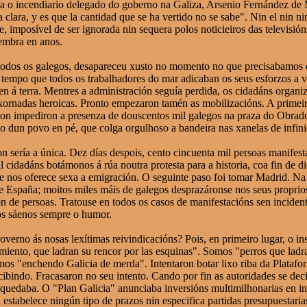
o incendiario delegado do goberno na Galiza, Arsenio Fernández de Mes
a clara, y es que la cantidad que se ha vertido no se sabe". Nin el ni
te, imposível de ser ignorada nin sequera polos noticieiros das televisi
embra en anos.
todos os galegos, desapareceu xusto no momento no que precisabamos d
tempo que todos os trabalhadores do mar adicaban os seus esforzos a vix
en á terra. Mentres a administración seguía perdida, os cidadáns organ
 xornadas heroicas. Pronto empezaron tamén as mobilizacións. A primei
non impediron a presenza de douscentos mil galegos na praza do Obrad
o dun povo en pé, que colga orgulhoso a bandeira nas xanelas de infini
on sería a única. Dez días despois, cento cincuenta mil persoas manife
il cidadáns botámonos á rúa noutra protesta para a historia, coa fin de
se nos oferece sexa a emigración. O seguinte paso foi tomar Madrid. N
de España; moitos miles máis de galegos desprazáronse nos seus proprio
n de persoas. Tratouse en todos os casos de manifestacións sen incident
gos sáenos sempre o humor.
governo ás nosas lexítimas reivindicacións? Pois, en primeiro lugar, o 
imiento, que ladran su rencor por las esquinas". Somos "perros que ladr
mos "enchendo Galicia de merda". Intentaron botar lixo riba da Plata
ibindo. Fracasaron no seu intento. Cando por fin as autoridades se dec
 quedaba. O "Plan Galicia" anunciaba inversións multimilhonarias en inf
 estabelece ningún tipo de prazos nin especifica partidas presupuestari