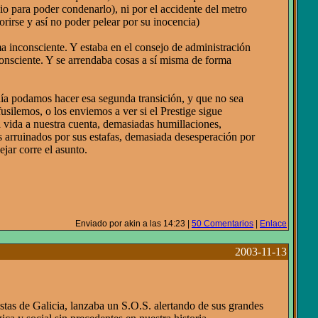
cio para poder condenarlo), ni por el accidente del metro
orirse y así no poder pelear por su inocencia)
rma inconsciente. Y estaba en el consejo de administración
consciente. Y se arrendaba cosas a sí misma de forma
 día podamos hacer esa segunda transición, y que no sea
usilemos, o los enviemos a ver si el Prestige sigue
a vida a nuestra cuenta, demasiadas humillaciones,
 arruinados por sus estafas, demasiada desesperación por
jar corre el asunto.
Enviado por akin a las 14:23 |
50 Comentarios
|
Enlace
2003-11-13
stas de Galicia, lanzaba un S.O.S. alertando de sus grandes