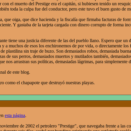
 con el muerto del Prestige era el capitán, si hubiesen tenido un resqui
bién toda la culpa fue del conductor, pero este tuvo el buen gusto de m
ta, que oiga, que dice hacienda y la fiscalía que firmaba facturas de fo
ciente. Y gastaba de la tarjeta cargada con dinero corrupto de forma in
nte tiene una justicia diferente de las del pueblo llano. Espero que un
a y a muchos de esos los enchironemos de por vida, o directamente los f
s de plastilina sin traje de buzo. Son demasiados robos, demasiada buen
zas de sus perros, demasiados muertos y mutilados también, demasiados
que nos arrastran sus políticas, demasiadas lágrimas, para simplemente de
inal de este blog.
gro como el chapapote que destruyó nuestras playas.
 en
esta página
.
noviembre de 2002 el petrolero "Prestige", que navegaba frente a las co