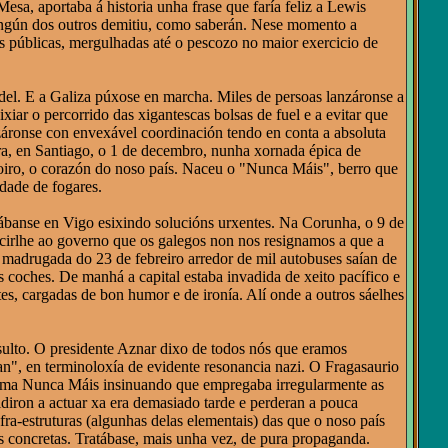
a, aportaba á historia unha frase que faría feliz a Lewis
n ningún dos outros demitiu, como saberán. Nese momento a
óns públicas, mergulhadas até o pescozo no maior exercicio de
el. E a Galiza púxose en marcha. Miles de persoas lanzáronse a
iar o percorrido das xigantescas bolsas de fuel e a evitar que
izáronse con envexável coordinación tendo en conta a absoluta
ra, en Santiago, o 1 de decembro, nunha xornada épica de
oiro, o corazón do noso país. Naceu o "Nunca Máis", berro que
dade de fogares.
stábanse en Vigo esixindo solucións urxentes. Na Corunha, o 9 de
 dicirlhe ao governo que os galegos non nos resignamos a que a
a madrugada do 23 de febreiro arredor de mil autobuses saían de
s coches. De manhá a capital estaba invadida de xeito pacífico e
es, cargadas de bon humor e de ironía. Alí onde a outros sáelhes
insulto. O presidente Aznar dixo de todos nós que eramos
an", en terminoloxía de evidente resonancia nazi. O Fragasaurio
forma Nunca Máis insinuando que empregaba irregularmente as
idiron a actuar xa era demasiado tarde e perderan a pouca
ra-estruturas (algunhas delas elementais) das que o noso país
as concretas. Tratábase, mais unha vez, de pura propaganda.