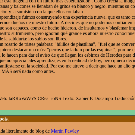
r esta tragedia con un futuro más esperanzador... Como crecía la indign
anas y balcones se llenaban de gritos en blanco y negro, mientras su c
ción y la sumisión con la que ellos contaban.
s aprendizaje fuimos construyendo una experiencia nueva, que es tanto 
ernos dueños de nuestro futuro. A decirles que no podemos confiar en
que son capaces, como de hecho hicieron, de insultarnos y blasfemar i
estro sufrimiento, pero ignoran qué grande es ahora nuestro conocimie
 la sabiduría: los sabios son libres.
 rosario de tristes palabras: "hilillos de plastilina", "fuel que se conv
 quiero destacar una más: "perros que ladran por las esquinas", porque e
 lo hacen para dar el aviso de que llegan los esbirros de Herodes para d
e no aprecia tales aprendizajes en la realidad de hoy, pero quiero decir
anifestarse en la sociedad. Por eso me atrevo a decir que hace un año
 MÁS será nada como antes.
 Web: IaRRoVaWo'S CReaTioNS Texto: Xabier P. Docampo Traducción
pois.
ada literalmente do blog de
Martin Pawley