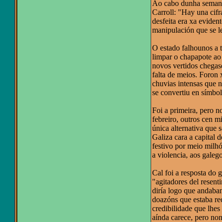
Ao cabo dunha semana 
Carroll: "Hay una cifr
desfeita era xa eviden
manipulación que se l
O estado falhounos a 
limpar o chapapote ao 
novos vertidos chegas
falta de meios. Foron
chuvias intensas que 
se convertiu en símbol
Foi a primeira, pero n
febreiro, outros cen m
única alternativa que 
Galiza cara a capital 
festivo por meio milhó
a violencia, aos gale
Cal foi a resposta do 
"agitadores del resent
diría logo que andaba
doazóns que estaba rec
credibilidade que lhes
aínda carece, pero non