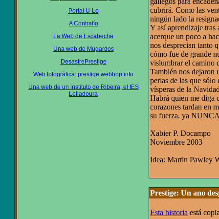
gallegos para encadena
cubrirá. Como las vent
Portal U-Lo
ningún lado la resigna
A Contrafío
Y así aprendizaje tra
acerque un poco a hac
La Web de Escabeche
nos desprecian tanto 
Una web de Mugardos
cómo fue de grande nu
DesastrePrestige
vislumbrar el camino de
También nos dejaron un
Web fotográfica: prestige.webhop.info
perlas de las que sólo
Una web de un instituto de Ribeira, el IES
vísperas de la Navidad
Leliadoura
Habrá quien me diga qu
corazones tardan en m
su fuerza, ya NUNCA
Xabier P. Docampo
Noviembre 2003
Idea: Martin Pawley
Prestige: Un ano des
Esta historia
está copi