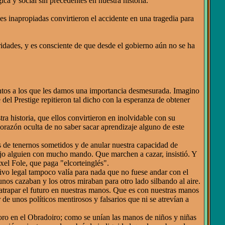
ica y social sin precedentes en nuestra historia.
s inapropiadas convirtieron el accidente en una tragedia para
toridades, y es consciente de que desde el gobierno aún no se ha
entos a los que les damos una importancia desmesurada. Imagino
e del Prestige repitieron tal dicho con la esperanza de obtener
ra historia, que ellos convirtieron en inolvidable con su
orazón oculta de no saber sacar aprendizaje alguno de este
 de tenernos sometidos y de anular nuestra capacidad de
dijo alguien con mucho mando. Que marchen a cazar, insistió. Y
xel Fole, que paga "elcorteinglés".
vo legal tampoco valía para nada que no fuese andar con el
nos cazaban y los otros miraban para otro lado silbando al aire.
atrapar el futuro en nuestras manos. Que es con nuestras manos
 unos políticos mentirosos y falsarios que ni se atrevían a
ro en el Obradoiro; como se unían las manos de niños y niñas