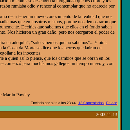
ación mientras se descubría la indignidad que los cubre y los
orazón rumiaba odio y rencor al contemplar que no aparecía por
como decir tener un nuevo conocimiento de la realidad que nos
 nadie más que en nosotros mismos, porque nos demostraron que
mpunemente. Decirles que sabemos que ellos en el fondo saben
nto. Nos hicieron un gran daño, pero nos otorgaron el poder de
ertirá en adoquín", "sólo sabemos que no sabemos"... Y otras
n la Costa da Morte se dice que los perros que ladran en
egollar a los inocentes.
le a quien así lo piense, que los cambios que se obran en los
 que comenzó para muchísimos gallegos un tiempo nuevo y, con
: Martin Pawley
Enviado por akin a las 23:44 |
13 Comentarios
|
Enlace
2003-11-13