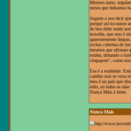
Mentres tanto, seguía
meios que tinhamos hai
Seguen a nos dicir qu
porque así tocounos u
de ben debe sentir arr
traxedia, que non é ni
aparentemente limpas, 
rochas cubertas de fue
mesmos que afirman qu
estaba, deitando o fue
chapapote", como nos 
Esa é a realidade. Est
cambio non se vexa re
meu é un país que dix
odio, en todas as súas
Nunca Máis á fame.
Nunca Mais