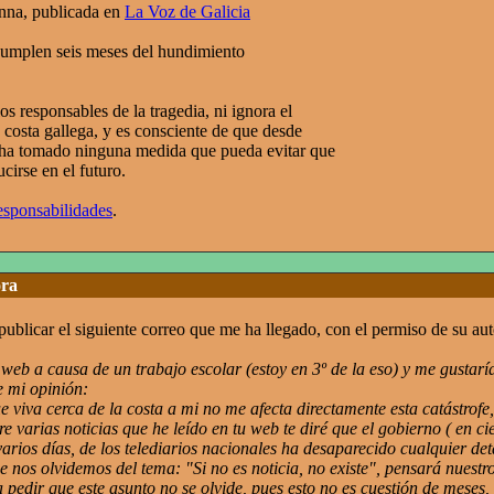
nna, publicada en
La Voz de Galicia
cumplen seis meses del hundimiento
os responsables de la tragedia, ni ignora el
 costa gallega, y es consciente de que desde
 ha tomado ninguna medida que pueda evitar que
cirse en el futuro.
esponsabilidades
.
ora
licar el siguiente correo que me ha llegado, con el permiso de su aut
web a causa de un trabajo escolar (estoy en 3º de la eso) y me gustar
e mi opinión:
e viva cerca de la costa a mi no me afecta directamente esta catástro
bre varias noticias que he leído en tu web te diré que el gobierno ( e
arios días, de los telediarios nacionales ha desaparecido cualquier det
e nos olvidemos del tema: "Si no es noticia, no existe", pensará nuest
a pedir que este asunto no se olvide, pues esto no es cuestión de mese