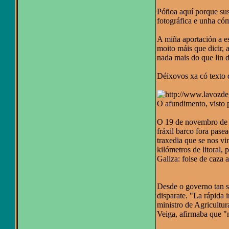
Póñoa aquí porque sus
fotográfica e unha có
A miña aportación a e
moito máis que dicir, 
nada mais do que lin 
Déixovos xa có texto
O afundimento, visto
O 19 de novembro de 20
fráxil barco fora pas
traxedia que se nos vi
kilómetros de litoral,
Galiza: foise de caza 
Desde o governo tan só
disparate. "La rápida 
ministro de Agricultur
Veiga, afirmaba que "