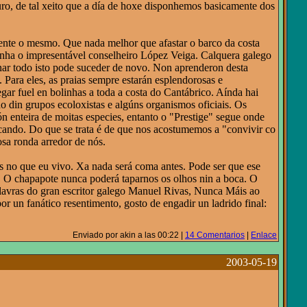
uro, de tal xeito que a día de hoxe disponhemos basicamente dos
mente o mesmo. Que nada melhor que afastar o barco da costa
onha o impresentável conselheiro López Veiga. Calquera galego
rnar todo isto pode suceder de novo. Non aprenderon desta
 Para eles, as praias sempre estarán esplendorosas e
gar fuel en bolinhas a toda a costa do Cantábrico. Aínda hai
o din grupos ecoloxistas e algúns organismos oficiais. Os
n enteira de moitas especies, entanto o "Prestige" segue onde
e cando. Do que se trata é de que nos acostumemos a "convivir co
sa ronda arredor de nós.
aís no que eu vivo. Xa nada será coma antes. Pode ser que ese
. O chapapote nunca poderá taparnos os olhos nin a boca. O
alavras do gran escritor galego Manuel Rivas, Nunca Máis ao
r un fanático resentimento, gosto de engadir un ladrido final:
Enviado por akin a las 00:22 |
14 Comentarios
|
Enlace
2003-05-19