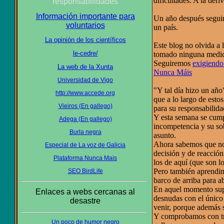
dificultades. A la deri
responsabilidades
Información importante para
Un año después seguimo
voluntarios
un país.
La opinión de los científicos
Este blog no olvida a 
le-cedre/
tomado ninguna medida
Seguiremos
exigiendo
La web de la Xunta
Nunca Máis
Universidad de Vigo
"Y tal día hizo un añ
http://www.accede.org
que a lo largo de estos
Vieiros (En gallego)
para su responsabilida
Y esta semana se cumpl
Adega (En gallego)
incompetencia y su sob
Burla negra
asunto.
Ahora sabemos que no 
Especial de La voz de Galicia
decisión y de reacció
Plataforma Nunca Mais
los de aquí (que son l
Pero también aprendim
SEO BirdLife
barco de arriba para a
En aquel momento supi
Enlaces a webs cercanas al
desnudas con el único 
desastre
venir, porque además 
Y comprobamos con tri
Un poco de humor negro