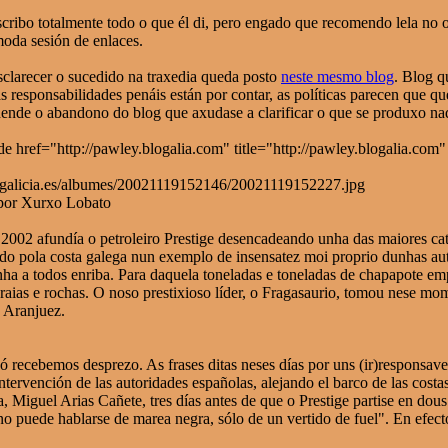
cribo totalmente todo o que él di, pero engado que recomendo lela no 
moda sesión de enlaces.
sclarecer o sucedido na traxedia queda posto
neste mesmo blog
. Blog q
as responsabilidades penáis están por contar, as políticas parecen que q
dende o abandono do blog que axudase a clarificar o que se produxo naq
 de
href="http://pawley.blogalia.com" title="http://pawley.blogalia.co
 por Xurxo Lobato
02 afundía o petroleiro Prestige desencadeando unha das maiores catást
eado pola costa galega nun exemplo de insensatez moi proprio dunhas 
nha a todos enriba. Para daquela toneladas e toneladas de chapapote e
 praias e rochas. O noso prestixioso líder, o Fragasaurio, tomou nese 
a Aranjuez.
 recebemos desprezo. As frases ditas neses días por uns (ir)responsave
intervención de las autoridades españolas, alejando el barco de las cost
a, Miguel Arias Cañete, tres días antes de que o Prestige partise en do
no puede hablarse de marea negra, sólo de un vertido de fuel". En efec