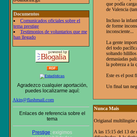
que podía cargar
de Valencia (tam
Documentos
Incluso la infan
Comunicados oficiales sobre el
de forme incons
tema prestige
inconsciente...
Testimonios de voluntarios que me
han llegado
La gente importa
del todo pacífic
soltando hilillo
demasiadas pali
la pobreza a la 
Este es el post f
Agradezco cualquier aportación,
Un final tan ne
puedes localizarme aquí:
Akin@flashmail.com
Nunca Mais
Enlaces de referencia sobre el
tema
Origianal multilingüe
A las 15:15 del 13 de 
Prestige
: exigimos