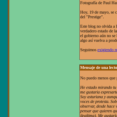
Fotografía de Paul Ha
Hoy, 19 de mayo, se 
del "Prestige".
Este blog no olvida a l
verdadero estado de la
el gobierno aún no se
algo así vuelva a produ
Seguimos
exigiendo r
Mensaje de una lect
No puedo menos que pub
He estado mirando tu 
me gustaria expresart
Soy asturiana y aunqu
voces de protesta. So
observar, desde hace v
pensar que quieren qu
ilegítima). Me gustarí