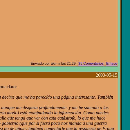
Enviado por akin a las 21:29 |
35 Comentarios
|
Enlace
2003-05-15
ora claro:
ía decirte que me ha parecído una página interesante. También
fe, aunque me disgusta profundamente, y me he sumado a las
n cierto modo) está manipulando la información. Como puedes
alle que tenga que ver con esta catástrofe, lo que me hace
ro gobierno (que por si fuera poco nos manda a una guerra
s, si no de años y también comentarte que la respuesta de Fraga