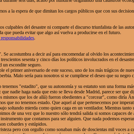
va durante seis días, acabó por hundirse originando una catástrofe ecológ
s a la espera de que dimitan los cargos públicos que con sus decisione
los culpables del desastre ni comparte el discurso triunfalista de las au
 que pueda evitar que algo así vuelva a producirse en el futuro.
 responsabilidades
.
o". Se acostumbra a decir así para encomendar al olvido los acontecimi
 trescientos sesenta y cinco días los políticos involucrados en el desastr
d un escondite seguro.
e el primer aniversario de este suceso, uno de los más trágicos de nuest
erbia. Malo sería para nosotros si se cumpliese el deseo que su negro c
tenemos "estadito", que su autonomía y su estatuto son una forma más
n: que nadie haga nada que esto se lleva desde Madrid, parece ser que 
os mismos que los de allá) fueron obedientes a "corcear", como diría Án
os que no tenemos estado. Que aquel al que pertenecemos por imperati
bajo soltando mierda como quien caga en un ventilador. Mientras tanto u
mos de una vez que lo nuestro sólo tendrá salida si somos capaces de 
instrumento que contamos para ser alguien. Que nada podemos esperar de
son cobardes y estúpidos.
steza pero con orgullo como sonaban más de doscientas mil voces a co